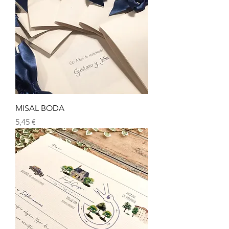
MISAL BODA
Precio
5,45 €