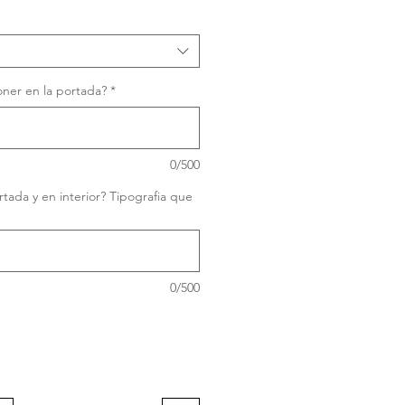
ner en la portada?
*
0/500
tada y en interior? Tipografia que
0/500