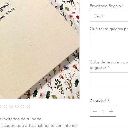
Envoltorio Regalo
*
Elegir
Qué texto quieres po
Color de texto en por
te gusta?
*
Cantidad
*
e invitados de tu boda.
encuadernado artesanalmente con interior