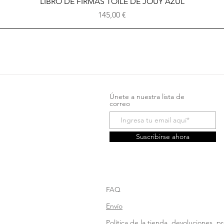
Vista rápida
LIBRO DE FIRMAS TOILE DE JOUY AZUL
Precio
145,00 €
Únete a nuestra lista de
correo
Suscribirse ahora
FAQ
Envío
Política de la tienda, devoluciones, p