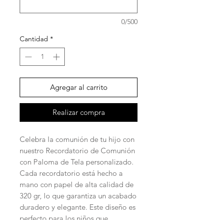
0/500
Cantidad
*
Agregar al carrito
Realizar compra
Celebra la comunión de tu hijo con
nuestro Recordatorio de Comunión
con Paloma de Tela personalizado.
Cada recordatorio está hecho a
mano con papel de alta calidad de
320 gr, lo que garantiza un acabado
duradero y elegante. Este diseño es
perfecto para los niños que