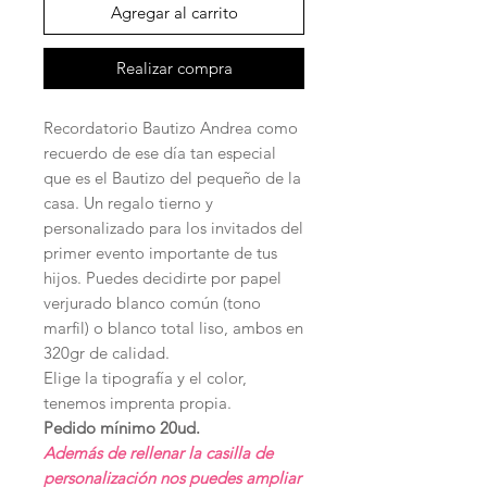
Agregar al carrito
Realizar compra
Recordatorio Bautizo Andrea como
recuerdo de ese día tan especial
que es el Bautizo del pequeño de la
casa. Un regalo tierno y
personalizado para los invitados del
primer evento importante de tus
hijos. Puedes decidirte por papel
verjurado blanco común (tono
marfil) o blanco total liso, ambos en
320gr de calidad.
Elige la tipografía y el color,
tenemos imprenta propia.
Pedido mínimo 20ud.
Además de rellenar la casilla de
personalización nos puedes ampliar