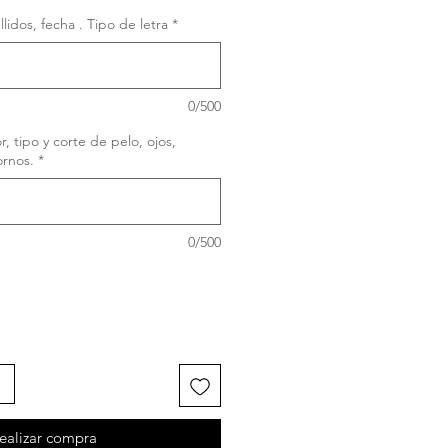
idos, fecha . Tipo de letra
*
0/500
, tipo y corte de pelo, ojos,
ornos.
*
0/500
ealizar compra