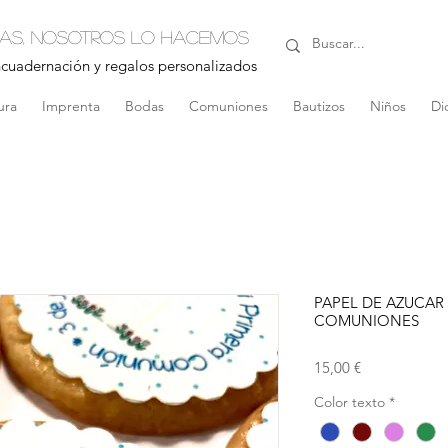
nas, nosotros lo hacemos
ncuadernación y regalos personalizados
ura
Imprenta
Bodas
Comuniones
Bautizos
Niños
Di
PAPEL DE AZUCAR
COMUNIONES
Precio
15,00 €
Color texto
*