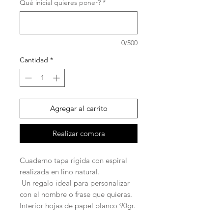
Qué inicial quieres poner?
*
0/500
Cantidad
*
Agregar al carrito
Realizar compra
Cuaderno tapa rígida con espiral
realizada en lino natural.
Un regalo ideal para personalizar
con el nombre o frase que quieras.
Interior hojas de papel blanco 90gr.