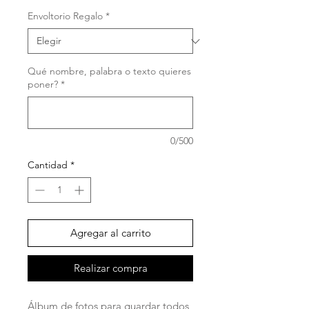
Envoltorio Regalo
*
Qué nombre, palabra o texto quieres
poner?
*
0/500
Cantidad
*
Agregar al carrito
Realizar compra
Álbum de fotos para guardar todos