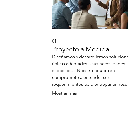
01.
Proyecto a Medida
Diseñamos y desarrollamos solucion
únicas adaptadas a sus necesidades
específicas. Nuestro equipo se
compromete a entender sus
requerimientos para entregar un resu
excepcional y personalizado. Trabaj
Mostrar más
de cerca con usted en cada etapa pa
asegurar la máxima satisfacción. Con
nuestra experiencia para dar vida a su
ideas innovadoras.