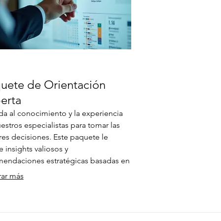
uete de Orientación
erta
a al conocimiento y la experiencia
estros especialistas para tomar las
es decisiones. Este paquete le
e insights valiosos y
endaciones estratégicas basadas en
ndos análisis. Asegure la mejor
rar más
ción para su proyecto o iniciativa.
a una guía experta que acelera su
eso y minimiza riesgos.