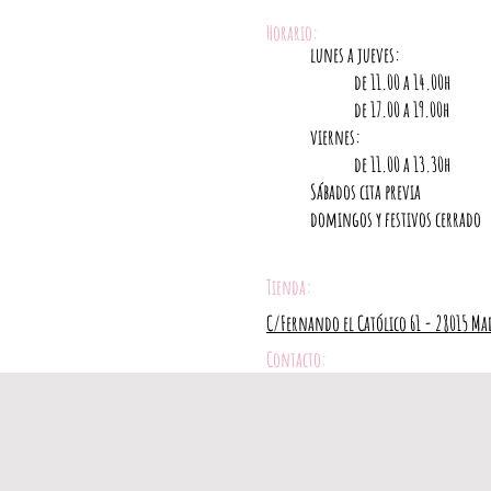
Horario:
lunes a jueves:
de 11.00 a 14.00h
de 17.00 a 19.00h
viernes:
de 11.00 a 13.30h
Sábados cita previa
domingos y festivos cerrado
Tienda:
C/Fernando el Católico 61 - 28015
Ma
Contacto:
imagina@mibloc.com
696 661 191 - 915 936 862
@mibloc_ig