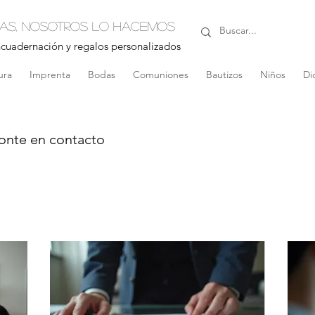
nas, nosotros lo hacemos
ncuadernación y regalos personalizados
ura
Imprenta
Bodas
Comuniones
Bautizos
Niños
Di
ponte en contacto