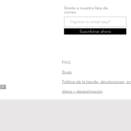
Únete a nuestra lista de
correo
Suscribirse ahora
FAQ
Envío
Política de la tienda, devoluciones, p
drid
datos y desestimación