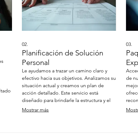
02.
03.
Planificación de Solución
Paq
Personal
Exp
es
Le ayudamos a trazar un camino claro y
Acced
efectivo hacia sus objetivos. Analizamos su
de nu
situación actual y creamos un plan de
mejor
ltado
acción detallado. Este servicio está
ofrec
amos
diseñado para brindarle la estructura y el
recom
ra
apoyo que necesita para alcanzar el éxito.
profu
Mostrar más
Most
fíe en
Obtenga estrategias probadas y un
direc
s
enfoque dedicado a su crecimiento.
Recib
progr