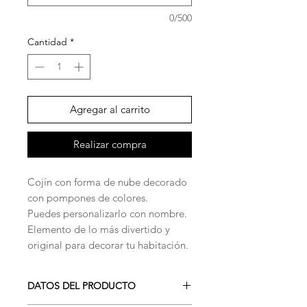
0/500
Cantidad
*
Agregar al carrito
Realizar compra
Cojín con forma de nube decorado
con pompones de colores.
Puedes personalizarlo con nombre.
Elemento de lo más divertido y
original para decorar tu habitación.
DATOS DEL PRODUCTO